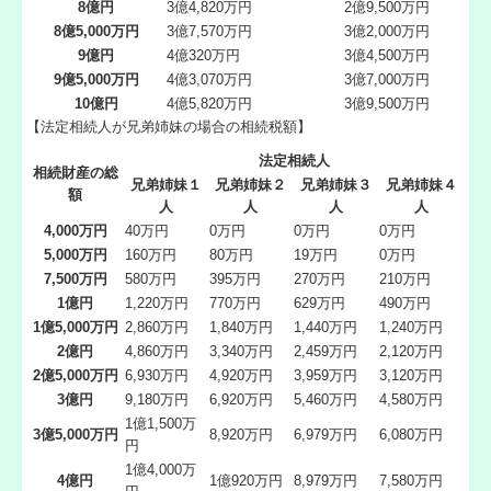
8億円
3億4,820万円
2億9,500万円
8億5,000万円
3億7,570万円
3億2,000万円
9億円
4億320万円
3億4,500万円
9億5,000万円
4億3,070万円
3億7,000万円
10億円
4億5,820万円
3億9,500万円
【法定相続人が兄弟姉妹の場合の相続税額】
法定相続人
相続財産の総
兄弟姉妹１
兄弟姉妹２
兄弟姉妹３
兄弟姉妹４
額
人
人
人
人
4,000万円
40万円
0万円
0万円
0万円
5,000万円
160万円
80万円
19万円
0万円
7,500万円
580万円
395万円
270万円
210万円
1億円
1,220万円
770万円
629万円
490万円
1億5,000万円
2,860万円
1,840万円
1,440万円
1,240万円
2億円
4,860万円
3,340万円
2,459万円
2,120万円
2億5,000万円
6,930万円
4,920万円
3,959万円
3,120万円
3億円
9,180万円
6,920万円
5,460万円
4,580万円
1億1,500万
3億5,000万円
8,920万円
6,979万円
6,080万円
円
1億4,000万
4億円
1億920万円
8,979万円
7,580万円