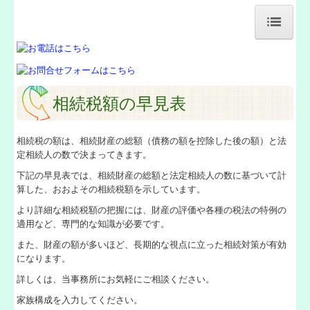
ホーム
事務所紹介
相続税額の早見表
業務案内
相続税の額は、相続財産の総額（債務の額を控除した後の額）と法
交通案内
定相続人の数で決まってきます。
下記の早見表では、相続財産の総額と法定相続人の数に基づいて計
相続税はこちらから
算した、おおよその相続税額を示しています。
経営理念
より詳細な相続税額の把握には、財産の評価や各種の税法の特例の
適用など、専門的な知識が必要です。
所得税の改正
また、財産の額が多いほど、長期的な視点に立った相続対策が有効
になります。
交通案内
詳しくは、当事務所にお気軽にご相談ください。
家族構成を入力してください。
セミナー案内