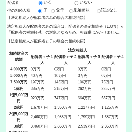
いる
いない
配偶者
経営革新等支援機関とは
子
父母
兄弟姉妹
該当なし
他の相続人様
【法定相続人が配偶者のみの場合の相続税額】
経営者お役立ち情報
法定相続人が配偶者のみの場合は、配偶者の法定相続分（100％）が
「配偶者の税額軽減」の対象となるため、相続税はかかりません。
TKCシステムQ&A
【法定相続人が配偶者と子の場合の相続税額】
国の共済制度活用コーナー
法定相続人
相続財産の
配偶者＋子１
配偶者＋子２
配偶者＋子３
配偶者＋子４
総額
補助金・助成金・融資情報
人
人
人
人
4,000万円
0万円
0万円
0万円
0万円
5,000万円
関与先向け融資商品ご紹介
40万円
10万円
0万円
0万円
7,500万円
197万円
143万円
106万円
75万円
1億円
385万円
315万円
262万円
225万円
経営改善オンデマンド講座
1億5,000万
920万円
747万円
664万円
587万円
円
リンク集
2億円
1,670万円
1,350万円
1,217万円
1,125万円
2億5,000万
お問合せ
2,460万円
1,985万円
1,799万円
1,687万円
円
3億円
3,460万円
2,860万円
2,539万円
2,350万円
お知らせ