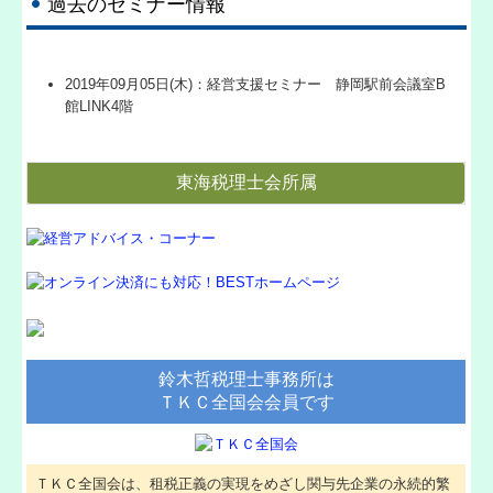
過去のセミナー情報
経営革新等支援機関とは
経営者お役立ち情報
2019年09月05日(木)：経営支援セミナー 静岡駅前会議室B
館LINK4階
TKCシステムQ&A
東海税理士会所属
国の共済制度活用コーナー
補助金・助成金・融資情報
関与先向け融資商品ご紹介
経営改善オンデマンド講座
鈴木哲税理士事務所は
リンク集
ＴＫＣ全国会会員です
お問合せ
お知らせ
ＴＫＣ全国会は、租税正義の実現をめざし関与先企業の永続的繁